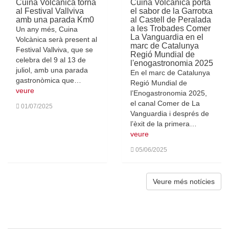
Cuina Volcànica torna
Cuina Volcànica porta
al Festival Vallviva
el sabor de la Garrotxa
amb una parada Km0
al Castell de Peralada
a les Trobades Comer
Un any més, Cuina
La Vanguardia en el
Volcànica serà present al
marc de Catalunya
Festival Vallviva, que se
Regió Mundial de
celebra del 9 al 13 de
l'enogastronomia 2025
juliol, amb una parada
En el marc de Catalunya
gastronòmica que…
Regió Mundial de
veure
l’Enogastronomia 2025,
el canal Comer de La
01/07/2025
Vanguardia i després de
l’èxit de la primera…
veure
05/06/2025
Veure més notícies