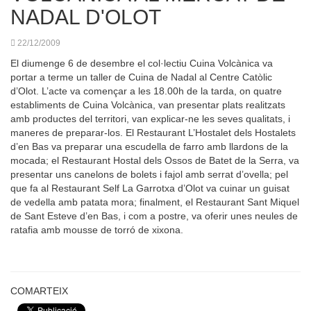
NADAL D'OLOT
22/12/2009
El diumenge 6 de desembre el col·lectiu Cuina Volcànica va
portar a terme un taller de Cuina de Nadal al Centre Catòlic
d’Olot. L’acte va començar a les 18.00h de la tarda, on quatre
establiments de Cuina Volcànica, van presentar plats realitzats
amb productes del territori, van explicar-ne les seves qualitats, i
maneres de preparar-los. El Restaurant L’Hostalet dels Hostalets
d’en Bas va preparar una escudella de farro amb llardons de la
mocada; el Restaurant Hostal dels Ossos de Batet de la Serra, va
presentar uns canelons de bolets i fajol amb serrat d’ovella; pel
que fa al Restaurant Self La Garrotxa d’Olot va cuinar un guisat
de vedella amb patata mora; finalment, el Restaurant Sant Miquel
de Sant Esteve d’en Bas, i com a postre, va oferir unes neules de
ratafia amb mousse de torró de xixona.
COMARTEIX