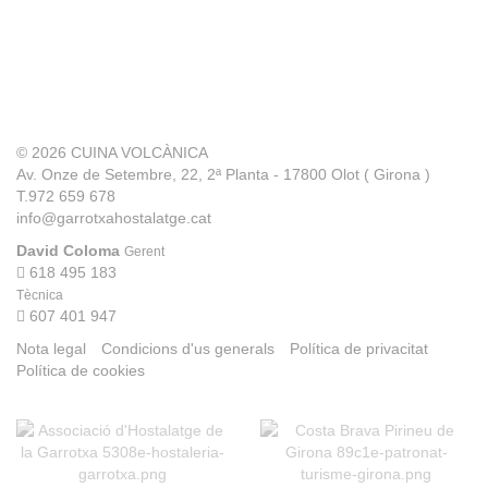
© 2026
CUINA VOLCÀNICA
Av. Onze de Setembre, 22, 2ª Planta - 17800 Olot ( Girona )
T.972 659 678
info@garrotxahostalatge.cat
David Coloma
Gerent
618 495 183
Tècnica
607 401 947
Nota legal
Condicions d'us generals
Política de privacitat
Política de cookies