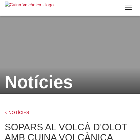
Cuina
Volcà
Notícies
< NOTÍCIES
SOPARS AL VOLCÀ D'OLOT
AMB CUINA VOLCÀNICA