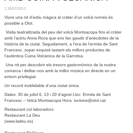
30/07/2012
Viure una nit d’estiu màgica al cràter d’un volcà només és
possible a Olot.
Visita teatralitzada del peu del volcà Montsacopa fins el cràter
amb l’actriu Anna Roca que ens fan gaudir d’anècdotes de la
història de la ciutat. Seguidament, a l’era de l’ermita de Sant
Francesc, sopar exquisit tastant els millors productes de
l’autèntica Cuina Volcànica de la Garrotxa.
Una nit per descobrir els tresors gastronòmics de la nostra
comarca i delitar-nos amb la millor música en directe en un
entorn privilegiat.
Un record inoblidable d’una ciutat única.
Dates: 30 de juliol 6, 13 i 20 d’agost Lloc: Ermita de Sant
Francesc – Volcà Montsacopa Hora: turisme@olot.cat
Restaurant col·laboradors:
Restaurant La Deu
(www.ladeu.es)