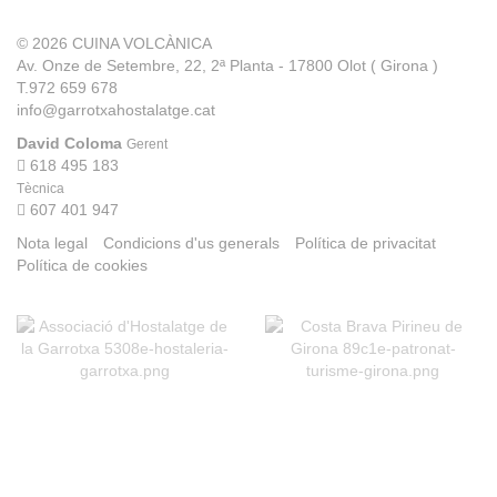
© 2026
CUINA VOLCÀNICA
Av. Onze de Setembre, 22, 2ª Planta - 17800 Olot ( Girona )
T.972 659 678
info@garrotxahostalatge.cat
David Coloma
Gerent
618 495 183
Tècnica
607 401 947
Nota legal
Condicions d'us generals
Política de privacitat
Política de cookies