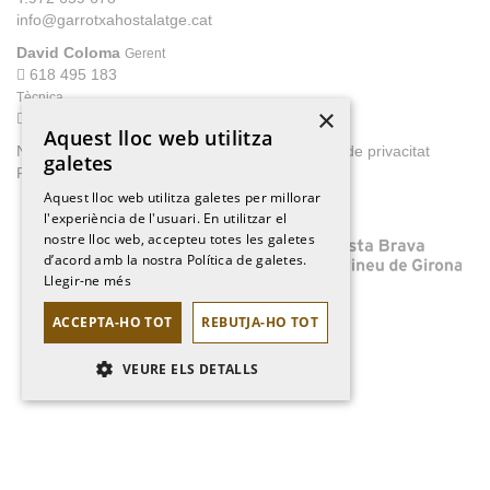
info@garrotxahostalatge.cat
David Coloma
Gerent
618 495 183
Tècnica
×
607 401 947
Aquest lloc web utilitza
Nota legal
Condicions d'us generals
Política de privacitat
galetes
Política de cookies
Aquest lloc web utilitza galetes per millorar
l'experiència de l'usuari. En utilitzar el
nostre lloc web, accepteu totes les galetes
d’acord amb la nostra Política de galetes.
Llegir-ne més
ACCEPTA-HO TOT
REBUTJA-HO TOT
VEURE ELS DETALLS
ESTRICTAMENT NECESSÀRIES
RENDIMENT