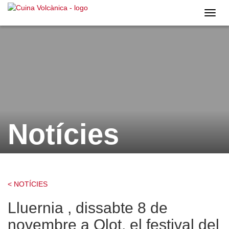
Cuina
Volcà
Notícies
< NOTÍCIES
Lluernia , dissabte 8 de
novembre a Olot, el festival del