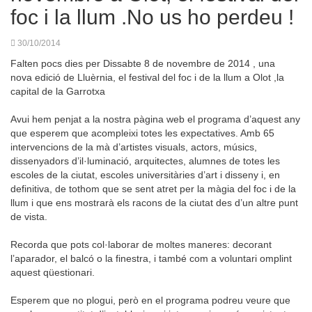
foc i la llum .No us ho perdeu !
30/10/2014
Falten pocs dies per Dissabte 8 de novembre de 2014 , una
nova edició de Lluèrnia, el festival del foc i de la llum a Olot ,la
capital de la Garrotxa
Avui hem penjat a la nostra pàgina web el programa d’aquest any
que esperem que acompleixi totes les expectatives. Amb 65
intervencions de la mà d’artistes visuals, actors, músics,
dissenyadors d’il·luminació, arquitectes, alumnes de totes les
escoles de la ciutat, escoles universitàries d’art i disseny i, en
definitiva, de tothom que se sent atret per la màgia del foc i de la
llum i que ens mostrarà els racons de la ciutat des d’un altre punt
de vista.
Recorda que pots col·laborar de moltes maneres: decorant
l’aparador, el balcó o la finestra, i també com a voluntari omplint
aquest qüestionari.
Esperem que no plogui, però en el programa podreu veure que