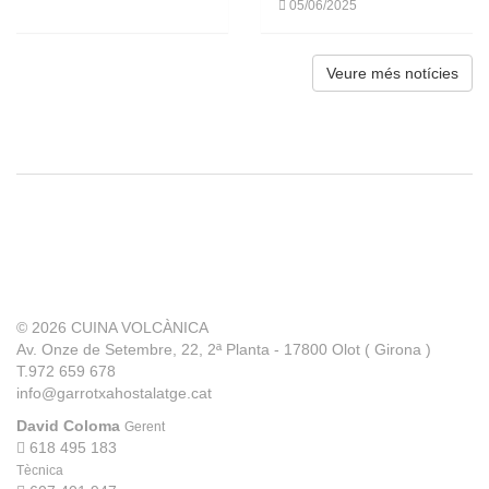
05/06/2025
Veure més notícies
© 2026
CUINA VOLCÀNICA
Av. Onze de Setembre, 22, 2ª Planta - 17800 Olot ( Girona )
T.972 659 678
info@garrotxahostalatge.cat
David Coloma
Gerent
618 495 183
Tècnica