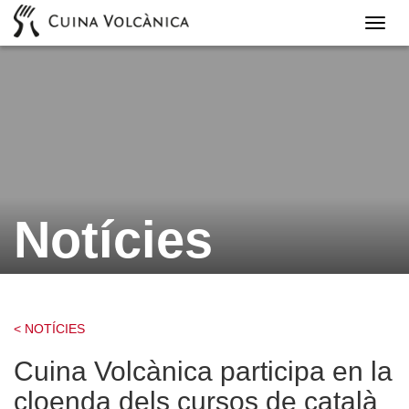
Cuina
Volcà
Notícies
< NOTÍCIES
Cuina Volcànica participa en la
cloenda dels cursos de català