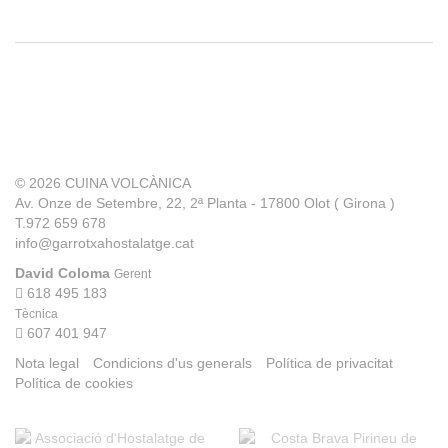
© 2026
CUINA VOLCÀNICA
Av. Onze de Setembre, 22, 2ª Planta - 17800 Olot ( Girona )
T.972 659 678
info@garrotxahostalatge.cat
David Coloma
Gerent
618 495 183
Tècnica
607 401 947
Nota legal
Condicions d'us generals
Política de privacitat
Política de cookies