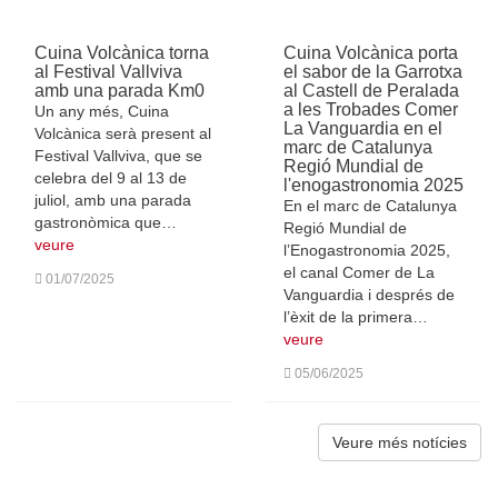
Cuina Volcànica torna
Cuina Volcànica porta
al Festival Vallviva
el sabor de la Garrotxa
amb una parada Km0
al Castell de Peralada
a les Trobades Comer
Un any més, Cuina
La Vanguardia en el
Volcànica serà present al
marc de Catalunya
Festival Vallviva, que se
Regió Mundial de
celebra del 9 al 13 de
l'enogastronomia 2025
juliol, amb una parada
En el marc de Catalunya
gastronòmica que…
Regió Mundial de
veure
l’Enogastronomia 2025,
el canal Comer de La
01/07/2025
Vanguardia i després de
l’èxit de la primera…
veure
05/06/2025
Veure més notícies