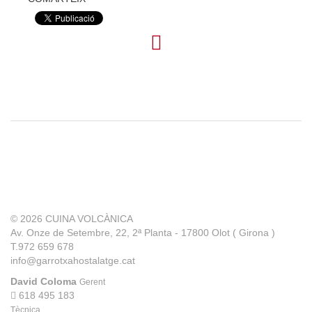
© 2026
CUINA VOLCÀNICA
Av. Onze de Setembre, 22, 2ª Planta - 17800 Olot ( Girona )
T.972 659 678
info@garrotxahostalatge.cat
David Coloma
Gerent
618 495 183
Tècnica