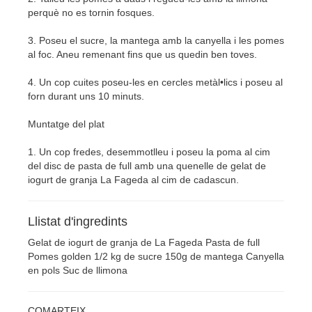
perquè no es tornin fosques.
3. Poseu el sucre, la mantega amb la canyella i les pomes
al foc. Aneu remenant fins que us quedin ben toves.
4. Un cop cuites poseu-les en cercles metàl•lics i poseu al
forn durant uns 10 minuts.
Muntatge del plat
1. Un cop fredes, desemmotlleu i poseu la poma al cim
del disc de pasta de full amb una quenelle de gelat de
iogurt de granja La Fageda al cim de cadascun.
Llistat d'ingredints
Gelat de iogurt de granja de La Fageda Pasta de full
Pomes golden 1/2 kg de sucre 150g de mantega Canyella
en pols Suc de llimona
COMARTEIX