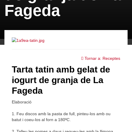
Fageda
*/?>
Tornar a: Receptes
Tarta tatin amb gelat de
iogurt de granja de La
Fageda
Elaboració
1. Feu discos amb la pasta de full, pinteu-los amb ou
batut i coeu-los al forn a 180ºC.
2. Talleu les pomes a daus i regueu-les amb la llimona